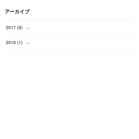
アーカイブ
2017
(
9
)
(
2
)
2016
(
1
)
(
5
)
(
1
)
(
2
)