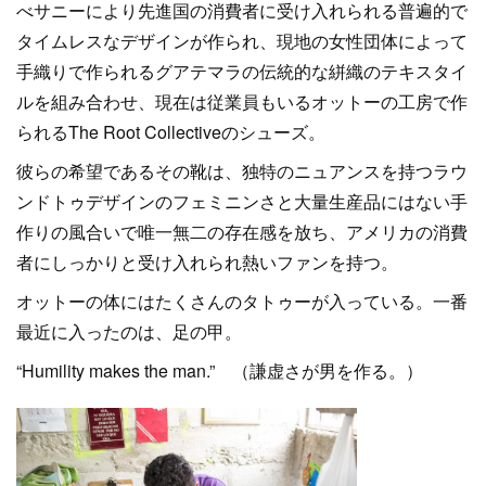
べサニーにより先進国の消費者に受け入れられる普遍的で
タイムレスなデザインが作られ、現地の女性団体によって
手織りで作られるグアテマラの伝統的な絣織のテキスタイ
ルを組み合わせ、現在は従業員もいるオットーの工房で作
られるThe Root Collectiveのシューズ。
彼らの希望であるその靴は、独特のニュアンスを持つラウ
ンドトゥデザインのフェミニンさと大量生産品にはない手
作りの風合いで唯一無二の存在感を放ち、アメリカの消費
者にしっかりと受け入れられ熱いファンを持つ。
オットーの体にはたくさんのタトゥーが入っている。一番
最近に入ったのは、足の甲。
“Humility makes the man.” （謙虚さが男を作る。）