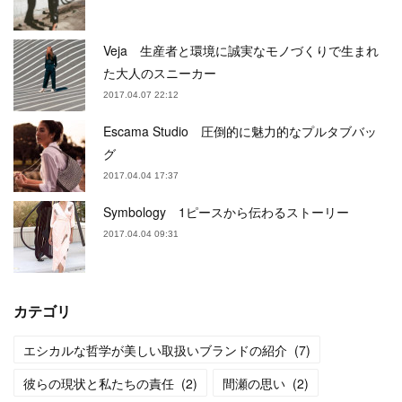
Veja 生産者と環境に誠実なモノづくりで生まれ
た大人のスニーカー
2017.04.07 22:12
Escama Studio 圧倒的に魅力的なプルタブバッ
グ
2017.04.04 17:37
Symbology 1ピースから伝わるストーリー
2017.04.04 09:31
カテゴリ
エシカルな哲学が美しい取扱いブランドの紹介
(
7
)
彼らの現状と私たちの責任
(
2
)
間瀬の思い
(
2
)