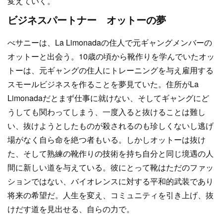
変えていく。
ビジネスパートナー オットーの夢
べサニーは、La Limonadaの住人で元ギャングメンバーの
オットーと出会う。10歳の頃から靴作りを学んでいたオッ
トーは、元ギャングの住人にトレーニングを与え雇用する
スモールビジネスを作ることを夢見ていた。住所がLa
Limonadaだとまず仕事に就けない、そしてギャングにど
うしても関わってしまう、一度入ると抜けることは難し
い、抜けようとしたものが殺されるのも珍しくないし逃げ
場がなく自ら命を絶つ者もいる。しかしオットーは抜け
た、そして熟練の靴作りの技術を持ち自分と同じ境遇の人
間に新しい道を与えている。彼にとって靴はただのファッ
ションではない、バイオレンスに対する平和的武装であり
将来の希望だ。人生を変え、コミュニティを引き上げ、抜
けだす道を見出せる、自らの力で。